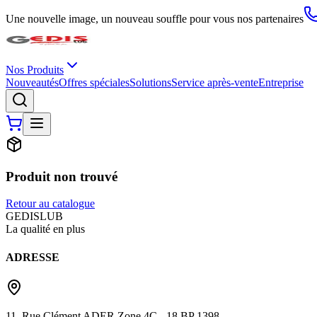
Une nouvelle image, un nouveau souffle pour vous nos partenaires
Nos Produits
Nouveautés
Offres spéciales
Solutions
Service après-vente
Entreprise
Produit non trouvé
Retour au catalogue
G
EDIS
LUB
La qualité en plus
ADRESSE
11, Rue Clément ADER Zone 4C - 18 BP 1398