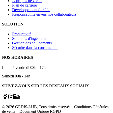
À propos de Gedis
Plan de carrière
Développement durable
Responsabilité envers nos collaborateurs
SOLUTION
Productivité
Solutions d'ingénierie
Gestion des équipements
Sécurité dans la construction
NOS HORAIRES
Lundi à vendredi 08h - 17h
Samedi 09h - 14h
SUIVEZ-NOUS SUR LES RÉSEAUX SOCIAUX
©
2026
GEDIS-LUB
, Tous droits réservés. | Conditions Générales
de vente – Document Unique RGPD