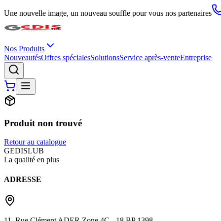
Une nouvelle image, un nouveau souffle pour vous nos partenaires
Nos Produits
Nouveautés
Offres spéciales
Solutions
Service après-vente
Entreprise
Produit non trouvé
Retour au catalogue
G
EDIS
LUB
La qualité en plus
ADRESSE
11, Rue Clément ADER Zone 4C - 18 BP 1398