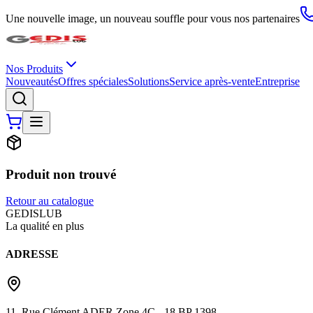
Une nouvelle image, un nouveau souffle pour vous nos partenaires
Nos Produits
Nouveautés
Offres spéciales
Solutions
Service après-vente
Entreprise
Produit non trouvé
Retour au catalogue
G
EDIS
LUB
La qualité en plus
ADRESSE
11, Rue Clément ADER Zone 4C - 18 BP 1398