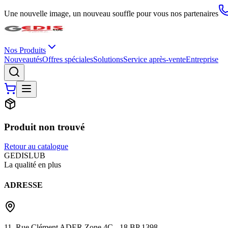
Une nouvelle image, un nouveau souffle pour vous nos partenaires
Nos Produits
Nouveautés
Offres spéciales
Solutions
Service après-vente
Entreprise
Produit non trouvé
Retour au catalogue
G
EDIS
LUB
La qualité en plus
ADRESSE
11, Rue Clément ADER Zone 4C - 18 BP 1398