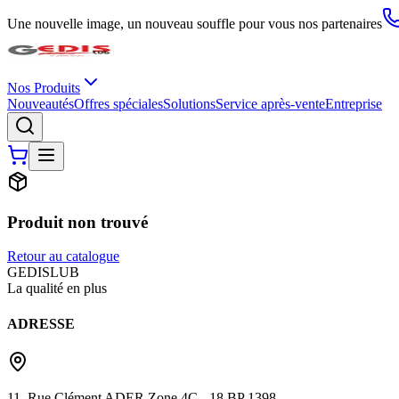
Une nouvelle image, un nouveau souffle pour vous nos partenaires
Nos Produits
Nouveautés
Offres spéciales
Solutions
Service après-vente
Entreprise
Produit non trouvé
Retour au catalogue
G
EDIS
LUB
La qualité en plus
ADRESSE
11, Rue Clément ADER Zone 4C - 18 BP 1398