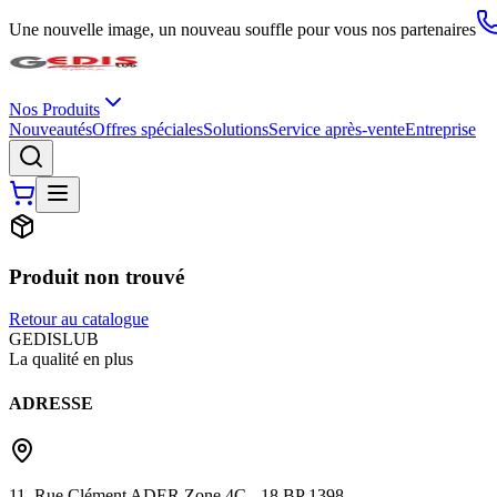
Une nouvelle image, un nouveau souffle pour vous nos partenaires
Nos Produits
Nouveautés
Offres spéciales
Solutions
Service après-vente
Entreprise
Produit non trouvé
Retour au catalogue
G
EDIS
LUB
La qualité en plus
ADRESSE
11, Rue Clément ADER Zone 4C - 18 BP 1398