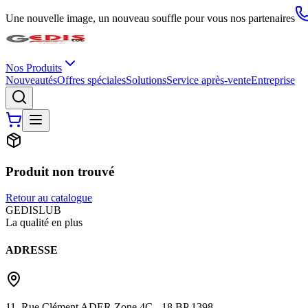
Une nouvelle image, un nouveau souffle pour vous nos partenaires
Nos Produits
Nouveautés
Offres spéciales
Solutions
Service après-vente
Entreprise
Produit non trouvé
Retour au catalogue
G
EDIS
LUB
La qualité en plus
ADRESSE
11, Rue Clément ADER Zone 4C - 18 BP 1398