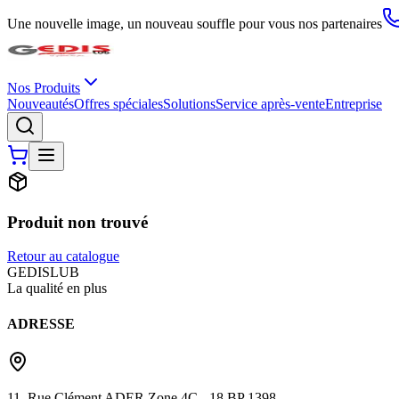
Une nouvelle image, un nouveau souffle pour vous nos partenaires
Nos Produits
Nouveautés
Offres spéciales
Solutions
Service après-vente
Entreprise
Produit non trouvé
Retour au catalogue
G
EDIS
LUB
La qualité en plus
ADRESSE
11, Rue Clément ADER Zone 4C - 18 BP 1398