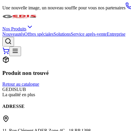
Une nouvelle image, un nouveau souffle pour vous nos partenaires
Nos Produits
Nouveautés
Offres spéciales
Solutions
Service après-vente
Entreprise
Produit non trouvé
Retour au catalogue
G
EDIS
LUB
La qualité en plus
ADRESSE
11, Rue Clément ADER Zone 4C - 18 BP 1398