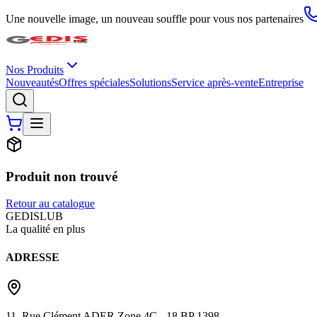
Une nouvelle image, un nouveau souffle pour vous nos partenaires
Nos Produits
Nouveautés
Offres spéciales
Solutions
Service après-vente
Entreprise
Produit non trouvé
Retour au catalogue
G
EDIS
LUB
La qualité en plus
ADRESSE
11, Rue Clément ADER Zone 4C - 18 BP 1398