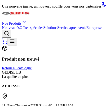
Une nouvelle image, un nouveau souffle pour vous nos partenaires
Nos Produits
Nouveautés
Offres spéciales
Solutions
Service après-vente
Entreprise
Produit non trouvé
Retour au catalogue
G
EDIS
LUB
La qualité en plus
ADRESSE
11, Rue Clément ADER Zone 4C - 18 BP 1398