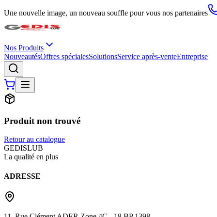
Une nouvelle image, un nouveau souffle pour vous nos partenaires
Nos Produits
Nouveautés
Offres spéciales
Solutions
Service après-vente
Entreprise
Produit non trouvé
Retour au catalogue
G
EDIS
LUB
La qualité en plus
ADRESSE
11, Rue Clément ADER Zone 4C - 18 BP 1398