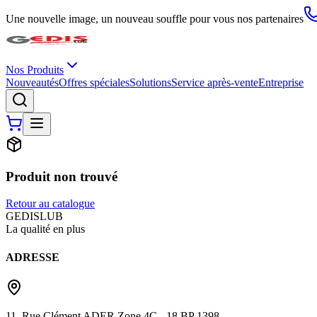
Une nouvelle image, un nouveau souffle pour vous nos partenaires
Nos Produits
Nouveautés
Offres spéciales
Solutions
Service après-vente
Entreprise
Produit non trouvé
Retour au catalogue
G
EDIS
LUB
La qualité en plus
ADRESSE
11, Rue Clément ADER Zone 4C - 18 BP 1398