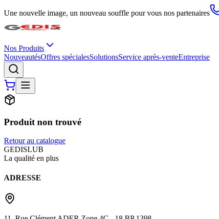
Une nouvelle image, un nouveau souffle pour vous nos partenaires
Nos Produits
Nouveautés
Offres spéciales
Solutions
Service après-vente
Entreprise
Produit non trouvé
Retour au catalogue
G
EDIS
LUB
La qualité en plus
ADRESSE
11, Rue Clément ADER Zone 4C - 18 BP 1398