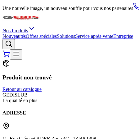
Une nouvelle image, un nouveau souffle pour vous nos partenaires
Nos Produits
Nouveautés
Offres spéciales
Solutions
Service après-vente
Entreprise
Produit non trouvé
Retour au catalogue
G
EDIS
LUB
La qualité en plus
ADRESSE
11, Rue Clément ADER Zone 4C - 18 BP 1398