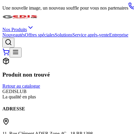
Une nouvelle image, un nouveau souffle pour vous nos partenaires
Nos Produits
Nouveautés
Offres spéciales
Solutions
Service après-vente
Entreprise
Produit non trouvé
Retour au catalogue
G
EDIS
LUB
La qualité en plus
ADRESSE
11, Rue Clément ADER Zone 4C - 18 BP 1398