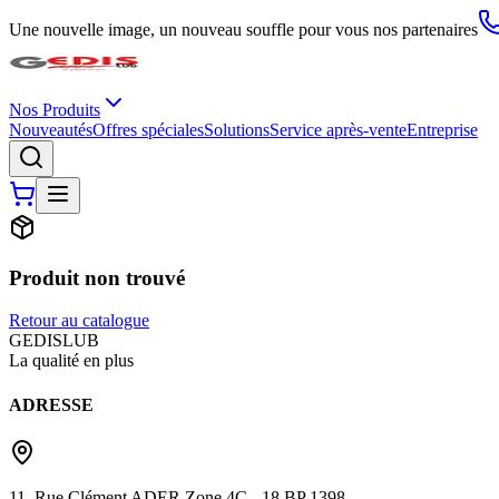
Une nouvelle image, un nouveau souffle pour vous nos partenaires
Nos Produits
Nouveautés
Offres spéciales
Solutions
Service après-vente
Entreprise
Produit non trouvé
Retour au catalogue
G
EDIS
LUB
La qualité en plus
ADRESSE
11, Rue Clément ADER Zone 4C - 18 BP 1398