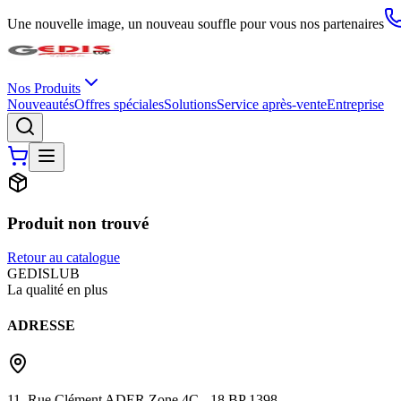
Une nouvelle image, un nouveau souffle pour vous nos partenaires
Nos Produits
Nouveautés
Offres spéciales
Solutions
Service après-vente
Entreprise
Produit non trouvé
Retour au catalogue
G
EDIS
LUB
La qualité en plus
ADRESSE
11, Rue Clément ADER Zone 4C - 18 BP 1398