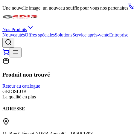
Une nouvelle image, un nouveau souffle pour vous nos partenaires
Nos Produits
Nouveautés
Offres spéciales
Solutions
Service après-vente
Entreprise
Produit non trouvé
Retour au catalogue
G
EDIS
LUB
La qualité en plus
ADRESSE
11, Rue Clément ADER Zone 4C - 18 BP 1398