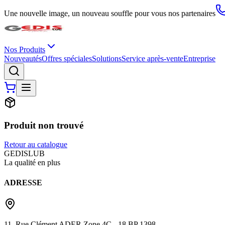
Une nouvelle image, un nouveau souffle pour vous nos partenaires
Nos Produits
Nouveautés
Offres spéciales
Solutions
Service après-vente
Entreprise
Produit non trouvé
Retour au catalogue
G
EDIS
LUB
La qualité en plus
ADRESSE
11, Rue Clément ADER Zone 4C - 18 BP 1398