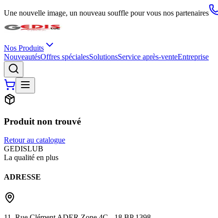
Une nouvelle image, un nouveau souffle pour vous nos partenaires
Nos Produits
Nouveautés
Offres spéciales
Solutions
Service après-vente
Entreprise
Produit non trouvé
Retour au catalogue
G
EDIS
LUB
La qualité en plus
ADRESSE
11, Rue Clément ADER Zone 4C - 18 BP 1398