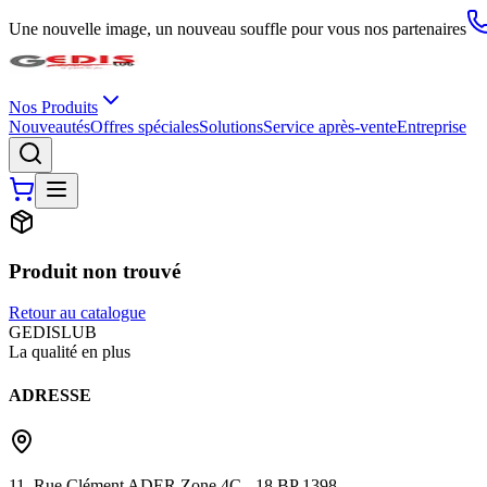
Une nouvelle image, un nouveau souffle pour vous nos partenaires
Nos Produits
Nouveautés
Offres spéciales
Solutions
Service après-vente
Entreprise
Produit non trouvé
Retour au catalogue
G
EDIS
LUB
La qualité en plus
ADRESSE
11, Rue Clément ADER Zone 4C - 18 BP 1398